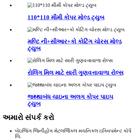
110*110 મીમી કોપર મોલ્ડ ટ્યુબ
મલ્ટિ ની+સીઆર+કો કોટિંગ ચોરસ મોલ્ડ
ટ્યુબ
રોલિંગ મિલ માટે સારી ગુણવત્તાવાળા રોલ્સ
જથ્થાબંધ ચાઇના અલગ કોપર પાઇપ
ટ્યુબ
અમારો સંપર્ક કરો
બેઇજિંગ જિનીહોંગ મેટલર્જિકલ મચનિકલ ઇક્વિપમેન્ટ કોર્પ
લિ.