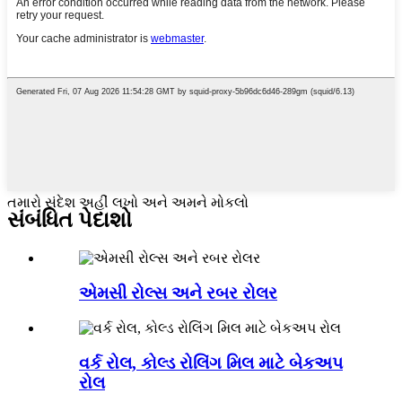
તમારો સંદેશ અહીં લખો અને અમને મોકલો
સંબંધિત પેદાશો
એમસી રોલ્સ અને રબર રોલર
વર્ક રોલ, કોલ્ડ રોલિંગ મિલ માટે બેકઅપ
રોલ