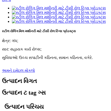
સ્ટીલ રોલિંગ મિલ મશીનરી માટે ટીસી રોલ રિંગ્સ પ્રોડક્ટ્સ
ક્ષેત્ર: ગંધ;
સાર: સહાયક કાર્ય રોલ્સ;
સુવિધાઓ: ઉચ્ચ સપાટીની કઠિનતા, સમાન કઠિનતા, વગેરે.
અમને ઇમેઇલ મોકલો
ઉત્પાદન વિગત
ઉત્પાદન ટ tag ગ્સ
ઉત્પાદન પરિચય