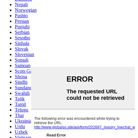
Nepali
Norwegian
Pashto
Persian
Punjabi
Serbian
Sesotho
Sinhala
Slovak
Slovenian
Somali
Samoan
Scots Gaelic
Shona
Sindhi
Sundanese
Swahili
Tajik
Tamil
Telugu
Thai
Ukrainian
Urdu
Uzbek
Vietnamese