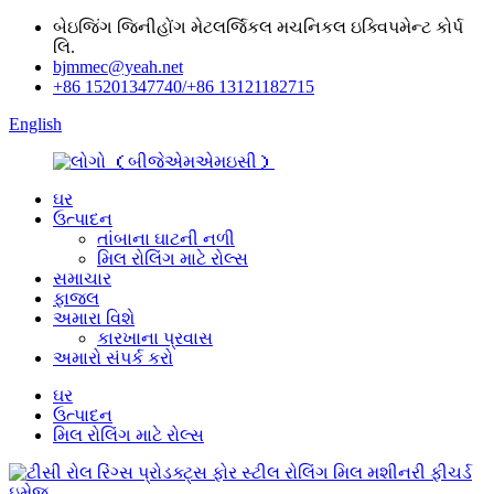
બેઇજિંગ જિનીહોંગ મેટલર્જિકલ મચનિકલ ઇક્વિપમેન્ટ કોર્પ
લિ.
bjmmec@yeah.net
+86 15201347740/+86 13121182715
English
ઘર
ઉત્પાદન
તાંબાના ઘાટની નળી
મિલ રોલિંગ માટે રોલ્સ
સમાચાર
ફાજલ
અમારા વિશે
કારખાના પ્રવાસ
અમારો સંપર્ક કરો
ઘર
ઉત્પાદન
મિલ રોલિંગ માટે રોલ્સ