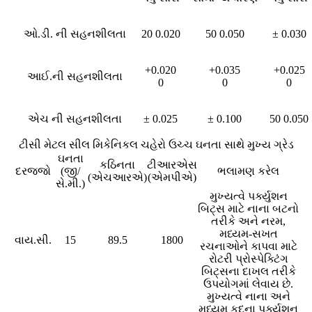
ઓ.ડી. ની સહનશીલતા
20 0.020
50 0.050
± 0.030
+0.020
+0.035
+0.025
આઈ.ની સહનશીલતા
0
0
0
એચ ની સહનશીલતા
± 0.025
± 0.100
50 0.050
ટીસી મેટલ સીલ મિકેનિકલ ચહેરો ઉચ્ચ ઘનતા સાથે મુખ્ય ગ્રેડ
ઘનતા
કઠિનતા
ટીઆરએસ
દરજ્જો
(જી/
ભલામણ કરેલ
(એચઆરએ)
(એમપીએ)
સે.મી.)
મુખ્યત્વે પર્ક્યુશન
બિટ્સ માટે નાના બટનો
તરીકે અને નરમ,
મધ્યમ-સખત
વાય.સી.
15
89.5
1800
રચનાઓને કાપવા માટે
રોટરી પ્રોસ્પેક્ટિંગ
બિટ્સના દાખલ તરીકે
ઉપયોગમાં લેવાય છે.
મુખ્યત્વે નાના અને
મધ્યમ કદના પર્ક્યુશન