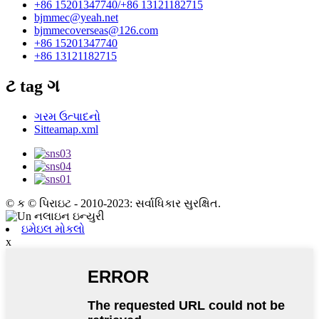
+86 15201347740/+86 13121182715
bjmmec@yeah.net
bjmmecoverseas@126.com
+86 15201347740
+86 13121182715
ટ tag ગ
ગરમ ઉત્પાદનો
Sitteamap.xml
© ક © પિરાઇટ - 2010-2023: સર્વાધિકાર સુરક્ષિત.
ઇમેઇલ મોકલો
x