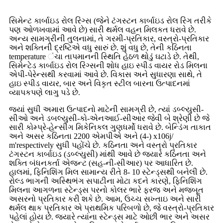
સિમેન્ટ કાર્બાઇડ રોલ રિંગ્સ (જેને ટંગસ્ટન કાર્બાઇડ રોલ રિંગ તરીકે
પણ ઓળખવામાં આવે છે) સારી થર્મલ વહન મિલકત ધરાવે છે.
અન્ય સામગ્રીની તુલનામાં, તે ગરમી-પ્રતિકાર, વસ્ત્રો-પ્રતિકાર
અને શક્તિની દ્રષ્ટિએ વધુ સારું છે. શું વધુ છે, તેની કઠિનતા
temperature ંચા તાપમાનની સ્થિતિ હેઠળ થોડું ઘટાડે છે. તેથી,
સિમેન્ટેડ કાર્બાઇડ રોલ રિંગ્સની શોધ હાઇ સ્પીડ વાયર રોડ મિલના
એપી-પેરેન્સથી કરવામાં આવે છે. વિકાસ અને સુધારણા સાથે, તે
હાઇ સ્પીડ વાયર, બાર અને વિકૃત સ્ટીલ બારના ઉત્પાદનમાં
વ્યાપકપણે લાગુ પડે છે.
જ્યાં સુધી અમારા ઉત્પાદનો માટેની સામગ્રી છે, ત્યાં ડબ્લ્યુસી-
સીઓ અને ડબલ્યુસી-કો-એનઆઈ-સીઆર જેવી બે શ્રેણી છે જે
સારી કોમ્પ્રે-હેન્સીંગ મિકેનિકલ ગુણધર્મો ધરાવે છે. બેન્ડિંગ તાકાત
અને અસર કઠિનતા 2200 એમપીએ અને (4-) x106j/
m'respectively સુધી પહોંચે છે. કઠિનતા અને વસ્ત્રો પ્રતિકાર
ટંગસ્ટન કાર્બાઇડ (ડબ્લ્યુસી) માંથી આવે છે જ્યારે કઠિનતા અને
શક્તિ બંધનકર્તા એજન્ટ (સહ-ની-સીઆર) પર આધારિત છે.
હાલમાં, ફિનિશિંગ મિલ સામાન્ય રીતે 8- 10 સ્ટેન્ડ્સથી બનેલી છે.
રોલ્ડ ભાગની અસ્થિભંગ સપાટીના મોટા કદને કારણે, ફિનિશિંગ
મિલના આગળના સ્ટેન્ડ્સ પરનો કોલર ભારે ફરજ અને મજબૂત
અસરનો પ્રતિકાર કરી શકે છે. આમ, ઉચ્ચ સખ્તાઇ અને સારી
થર્મલ થાક પ્રતિકાર એ પ્રાથમિક પરિબળો છે, જે વસ્ત્રો-પ્રતિકાર
પહેલાં હોય છે. જ્યારે ત્યાંના સ્ટેન્ડ્સ માટે ઓછી ભાર અને અસર