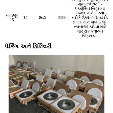
મુખ્યત્વે રોટરી-
પર્ક્યુસિવ બિટ્સના
દાખલ અને બટનો
વાયજી
14
86.5
2500
તરીકે ઉપયોગ થાય છે,
15
સખત અને ખૂબ સખત
રચનાઓ કાપવા માટે
ભારે રોક કવાયત
બિટ્સ.વી.
પેકિંગ અને ડિલિવરી