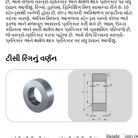
છે, અમે રોલના વસ્ત્રો-પ્રતિકાર અને થર્મલ થાક પ્રતિકાર પર વધુ
ધ્યાન આપીશું. રિંગ્સ. હાલમાં, ફિનિશિંગ મિલ સામાન્ય રીતે 8- 10
સ્ટેન્ડ્સથી બનેલી હોય છે. રોલ્ડ ભાગની અસ્થિભંગ સપાટીના મોટા
કદના કારણે, અંતિમ મિલના આગળના સ્ટેન્ડ્સ પરનો કોલર ભારે
ફરજ અને મજબૂત અસરનો પ્રતિકાર કરી શકે છે. આમ, ઉચ્ચ
કઠિનતા અને સારી થર્મલ થાક પ્રતિકાર એ પ્રાથમિક પરિબળો છે,
જે વસ્ત્રો-પ્રતિકાર કરતા પહેલા છે. અમે રોલ રિંગ્સના વસ્ત્રો-
પ્રતિકાર અને થર્મલ થાક પ્રતિકાર પર વધુ ધ્યાન આપીશું.
ટીસી રિંગનું વર્ણન
Height ંચાઇ (મ