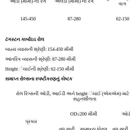
ઓડી (મીમી) ની રંગ
એલડી (મીમી) ની રંગ
વાગ
145-450
87-280
62-150
ટંગસ્ટન કાર્બાઇડ રોલ
બાહ્ય વ્યાસની શ્રેણી: 154-450 મીમી
આંતરિક વ્યાસની શ્રેણી: 87-280 મીમી
Height ંચાઈની શ્રેણી: 62-150 મીમી
સમાપ્ત રોલ્સના સ્પષ્ટીકરણનું કોષ્ટક
રોલ રિંગ્સની ઓડી, આઈડી અને height ંચાઈ (એમએમ) મા
સહનશીલતા
OD≤200 મીમી
ઓડી
પ્રકાર
વધુ સારી
સામાન્ય ધોરણ
વધુ સારી