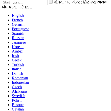
શોધવા માટે એન્ટર હિટ કરો અથવા
બંધ કરવા માટે ESC
English
French
German
Portuguese
Spanish
Russian
Japanese
Korean
Arabic
Irish
Greek
Turkish
Italian
Danish
Romanian
Indonesian
Czech
Afrikaans
Swedish
Polish
Basque
Catalan