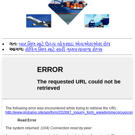
ગત:
બાર મિલ માટે ઉચ્ચ ચોકસાઇ એચએસએસ રોલ
આગળ:
રોલિંગ મિલ માટે સારી ગુણવત્તાવાળા રોલ્સ