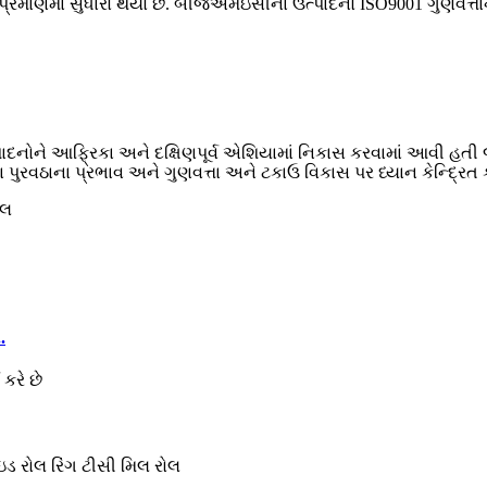
 પ્રમાણમાં સુધારો થયો છે. બીજેએમઇસીના ઉત્પાદનો ISO9001 ગુણવત્તાન
ને આફ્રિકા અને દક્ષિણપૂર્વ એશિયામાં નિકાસ કરવામાં આવી હતી જ્ય
વઠાના પ્રભાવ અને ગુણવત્તા અને ટકાઉ વિકાસ પર ધ્યાન કેન્દ્રિત કર
.