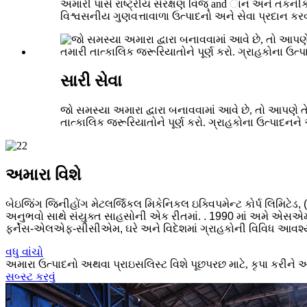
અમારી પાસે રાષ્ટ્રીય સંરક્ષણ વિજ્ and ાન અને તકનીક
વિશ્વસનીય ગુણવત્તાવાળા ઉત્પાદનો અને સેવા પ્રદાન કરવા
સારી સેવા
જો સમસ્યા અમારા દ્વારા બનાવવામાં આવે છે, તો આપણે
તાત્કાલિક જરૂરિયાતોને પૂર્ણ કરો. ગ્રાહકોના ઉત્પાદનને એસ
અમારા વિશે
બેઇજિંગ જિનીહોંગ મેટલર્જિકલ મિકેનિકલ ઇક્વિપમેન્ટ કોર્પ લિમિટેડ, (
અનુભવો સાથે સંયુક્ત સાહસોની એક રીતમાં. . 1990 માં અમે એસએમએ
ફર્નેસ-એલએફ-સીસીએમ, ઘરે અને વિદેશમાં ગ્રાહકોની વિવિધ આવશ્ય
વધુ વાંચો
અમારા ઉત્પાદનો અથવા પ્રાઇસલિસ્ટ વિશે પૂછપરછ માટે, કૃપા કરીને અમ
સબ્સ્ટ કરવું