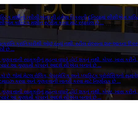
તત કાસ્ટિંગ મશીનો (સીસીએમ) ની હંમેશા વિકસતી દુનિયામાં સીસીએમ કાસ
ીએમ કાસ્ટિંગ મશીન સ્ટ્રીમ કરવા માટે રચાયેલ છે ...
ં ઉત્ક્રાંતિ ક્રાંતિકારીથી ઓછું રહ્યું નથી. સ્ટીલ રોલ્સના શરૂઆતન
ો છે ...
ચ્ચ ગુણવત્તાની સામગ્રીનું મહત્વ વધારે હોઈ શકતું નથી. કોપર, ખાસ કરીન
્યારે આ ગુણધર્મો કોપરને આદર્શ સીએચ બનાવે છે ...
કો છે, જેમાં મેટલ રોલિંગ, પેપરમેકિંગ અને પ્લાસ્ટિક પ્રોસેસિંગનો સમાવે
ટિમાઇઝ કરવા અને ગુણવત્તાની ખાતરી કરવા માટે નિર્ણાયક છે ...
ચ્ચ ગુણવત્તાની સામગ્રીનું મહત્વ વધારે હોઈ શકતું નથી. કોપર, ખાસ કરીન
્યારે આ ગુણધર્મો કોપરને આદર્શ સીએચ બનાવે છે ...