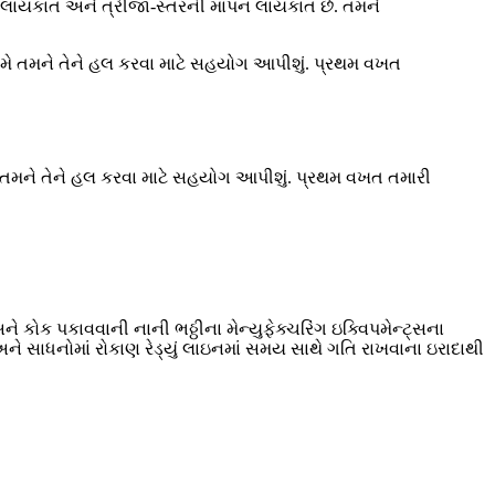
્ષણ લાયકાત અને ત્રીજા-સ્તરની માપન લાયકાત છે. તમને
ે તમને તેને હલ કરવા માટે સહયોગ આપીશું. પ્રથમ વખત તમારી
ને કોક પકાવવાની નાની ભઠ્ઠીના મેન્યુફેક્ચરિંગ ઇક્વિપમેન્ટ્સના
સાધનોમાં રોકાણ રેડ્યું લાઇનમાં સમય સાથે ગતિ રાખવાના ઇરાદાથી