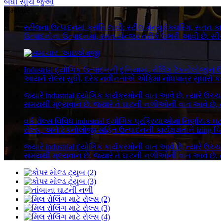
બધી સૂચિ જુઓ
સમાચાર
સ્ટીલના ઉત્પાદનમાં ક્રાંતિ લાવી: સ્ટીલ મેન્યુફેક્ચરિંગ, સ
ઉત્પાદનોના ઉત્પાદનમાં, રમત-ચેન્જર તરીકે ઉભરી આવી છે. સીસ
Industrial દ્યોગિક ઉત્પાદનની દુનિયામાં, રોલિંગ ટેકનોલોજીનુ
આયર્ન રોલ્સ સુધી, દરેક નવીનતાએ એફિમાં નોંધપાત્ર સુધારો કર્ય
જ્યારે industrial દ્યોગિક કાર્યક્રમોની વાત આવે છે, ત્યારે ઉ
સમયથી મૂલ્યવાન છે. જ્યારે તે ઘાટની નળીઓની વાત આવે છે, ત
વર્ક રોલ્સ વિવિધ industrial દ્યોગિક પ્રક્રિયાઓમાં નિર્ણાયક ઘટ
રોલ્સ, અને ટેકનોલોજી સહિત ઉત્પાદનની કાર્યક્ષમતાને izing પ્
જ્યારે industrial દ્યોગિક કાર્યક્રમોની વાત આવે છે, ત્યારે ઉ
સમયથી મૂલ્યવાન છે. જ્યારે તે ઘાટની નળીઓની વાત આવે છે, ત