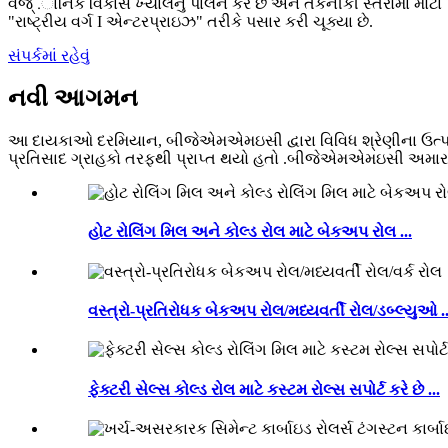
વૈજ્ .ાનિક વિકાસ ખ્યાલનું પાલન કરે છે અને તકનીકી સ્તરોમાં મોટા
"રાષ્ટ્રીય વર્ગ I એન્ટરપ્રાઇઝ" તરીકે પસાર કરી ચૂક્યા છે.
સંપર્કમાં રહેવું
નવી આગમન
આ દાયકાઓ દરમિયાન, બીજેએમએમઇસી દ્વારા વિવિધ શ્રેણીના ઉત્પાદનો
પ્રતિસાદ ગ્રાહકો તરફથી પ્રાપ્ત થયો હતો .બીજેએમએમઇસી અમારા પુર
હોટ રોલિંગ મિલ અને કોલ્ડ રોલ માટે બેકઅપ રોલ ...
વસ્ત્રો-પ્રતિરોધક બેકઅપ રોલ/મધ્યવર્તી રોલ/ડબ્લ્યુઓ ..
ફેક્ટરી સેલ્સ કોલ્ડ રોલ માટે કસ્ટમ રોલ્સ સપોર્ટ કરે છે ...