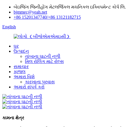
બેઇજિંગ જિનીહોંગ મેટલર્જિકલ મચનિકલ ઇક્વિપમેન્ટ કોર્પ લિ.
bjmmec@yeah.net
+86 15201347740/+86 13121182715
English
ઘર
ઉત્પાદન
તાંબાના ઘાટની નળી
મિલ રોલિંગ માટે રોલ્સ
સમાચાર
ફાજલ
અમારા વિશે
કારખાના પ્રવાસ
અમારો સંપર્ક કરો
કામના ક્ષેત્ર