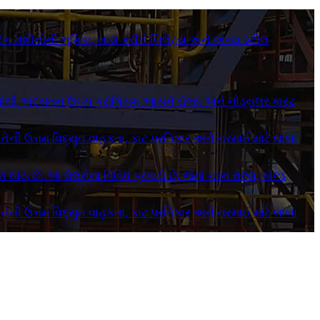
્ટિંગ મશીનોની ભૂમિકા, ખાસ કરીને બિલેટ્સ અને અન્ય સ્ટીલ
ા દિવસોથી અદ્યતન ઉચ્ચ ક્રોમિયમ આયર્ન રોલ્સ અને નોડ્યુલર કાસ્ટ
ે, તેની ઉત્તમ વિદ્યુત વાહકતા, કાટ પ્રતિકાર અને નરમાઈ માટે લાંબા
શ થાય છે. આ રોલરોના વિવિધ પ્રકારો છે, જેમાં ગરમ ​​રોલ્સ, કોલ્ડ
ે, તેની ઉત્તમ વિદ્યુત વાહકતા, કાટ પ્રતિકાર અને નરમાઈ માટે લાંબા