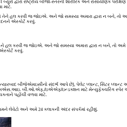
ી બ્યુરો દ્વારા રાષ્ટ્રીય બીજા-સ્તરની શારીરિક અને રાસાયણિક પરીક
 માટે.
 તેને હલ કરવી જ જોઇએ. અને જો સમસ્યા અમારા દ્વારા ન બને, તો અમ
્કોર્ટ કરવું.
ત્યારબાદ બીજેએમઇસીનો સંદર્ભ આપે છે), પેલેટ પ્લાન્ટ, સિંટર પ્લાન્ટ અ
સ.આઇ. બી.ઓ.એફ./ઇએએફ/ઇન્ડક્શન માટે મેન્યુફેક્ચરિંગ સ્પેર અને 
કતાને પહોંચી વળવા માટે.
ને લેવેટો અને અમે 24 કલાકની અંદર સંપર્કમાં રહીશું.