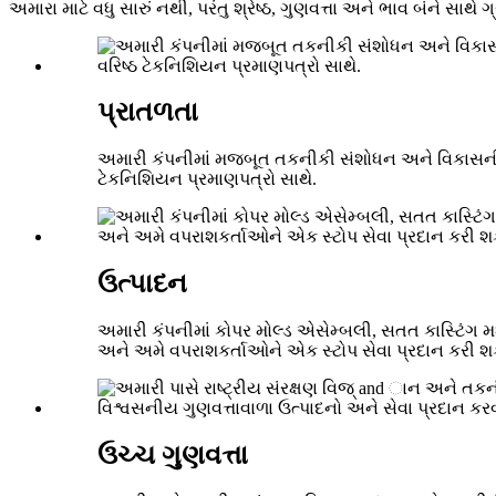
અમારા માટે વધુ સારું નથી, પરંતુ શ્રેષ્ઠ, ગુણવત્તા અને ભાવ બંને સાથે 
પ્રાતળતા
અમારી કંપનીમાં મજબૂત તકનીકી સંશોધન અને વિકાસની શક્
ટેકનિશિયન પ્રમાણપત્રો સાથે.
ઉત્પાદન
અમારી કંપનીમાં કોપર મોલ્ડ એસેમ્બલી, સતત કાસ્ટિંગ મશ
અને અમે વપરાશકર્તાઓને એક સ્ટોપ સેવા પ્રદાન કરી
ઉચ્ચ ગુણવત્તા