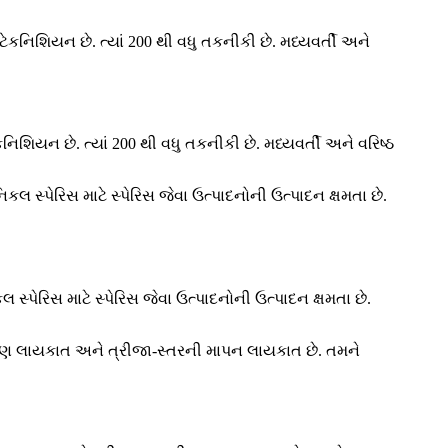
િયન છે. ત્યાં 200 થી વધુ તકનીકી છે. મધ્યવર્તી અને વરિષ્ઠ
્પેરિસ માટે સ્પેરિસ જેવા ઉત્પાદનોની ઉત્પાદન ક્ષમતા છે.