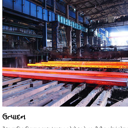
ઉત્પાદન